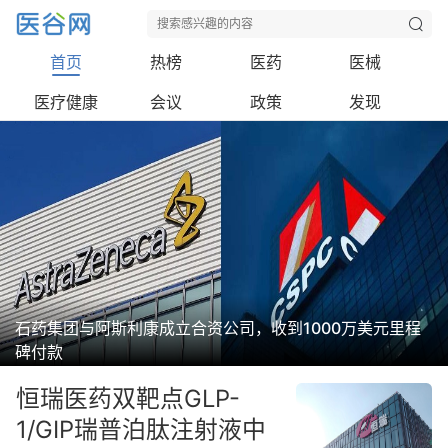
首页
热榜
医药
医械
医疗健康
会议
政策
发现
石药集团与阿斯利康成立合资公司，收到1000万美元里程
碑付款
恒瑞医药双靶点GLP-
1/GIP瑞普泊肽注射液中