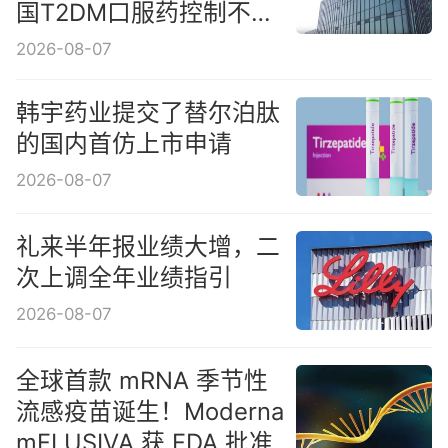
国T2DM口服药控制不佳
人群Ⅲ期研究取得积极顶
2026-08-07
线结果
韩宇药业提交了替尔泊肽
的国内首仿上市申请
2026-08-07
礼来半年报业绩大增，二
次上调全年业绩指引
2026-08-07
全球首款 mRNA 季节性
流感疫苗诞生！Moderna
mFLUSIVA 获 FDA 批准